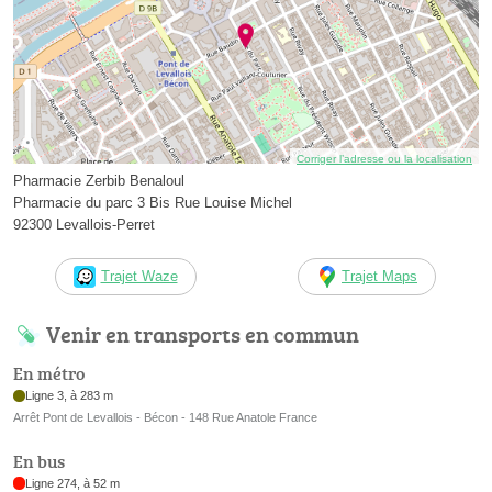
Corriger l’adresse ou la localisation
Pharmacie Zerbib Benaloul
Pharmacie du parc 3 Bis Rue Louise Michel
92300 Levallois-Perret
Trajet Waze
Trajet Maps
Venir en transports en commun
En métro
Ligne 3, à 283 m
Arrêt Pont de Levallois - Bécon - 148 Rue Anatole France
En bus
Ligne 274, à 52 m