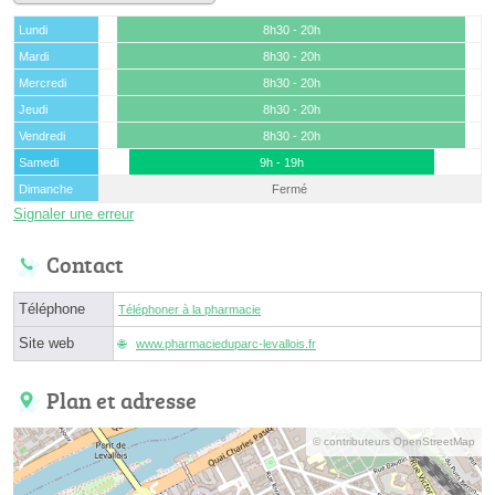
Lundi
8h30 - 20h
Mardi
8h30 - 20h
Mercredi
8h30 - 20h
Jeudi
8h30 - 20h
Vendredi
8h30 - 20h
Samedi
9h - 19h
Dimanche
Fermé
Signaler une erreur
Contact
Téléphone
Téléphoner à la pharmacie
Site web
www.pharmacieduparc-levallois.fr
Plan et adresse
© contributeurs OpenStreetMap