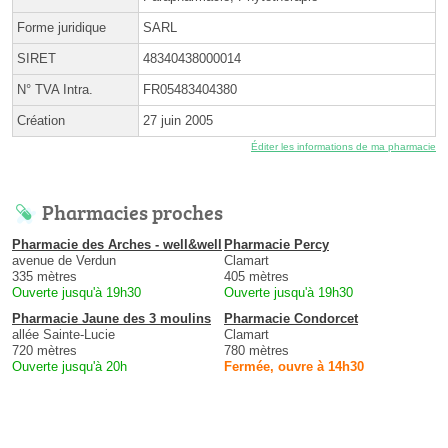
Forme juridique
SARL
SIRET
48340438000014
N° TVA Intra.
FR05483404380
Création
27 juin 2005
Éditer les informations de ma pharmacie
Pharmacies proches
Pharmacie des Arches - well&well
Pharmacie Percy
avenue de Verdun
Clamart
335 mètres
405 mètres
Ouverte jusqu'à 19h30
Ouverte jusqu'à 19h30
Pharmacie Jaune des 3 moulins
Pharmacie Condorcet
allée Sainte-Lucie
Clamart
720 mètres
780 mètres
Ouverte jusqu'à 20h
Fermée, ouvre à 14h30