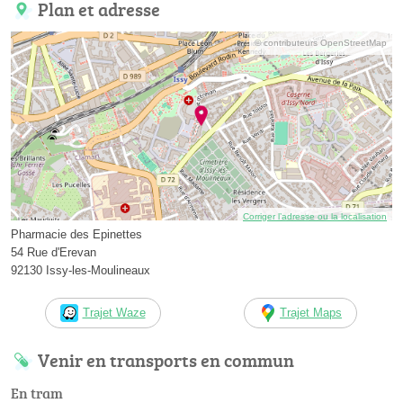
Plan et adresse
© contributeurs OpenStreetMap
Corriger l’adresse ou la localisation
Pharmacie des Epinettes
54 Rue d'Erevan
92130 Issy-les-Moulineaux
Trajet Waze
Trajet Maps
Venir en transports en commun
En tram