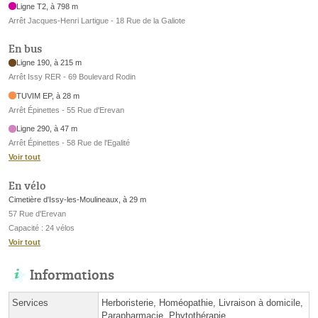
Ligne T2, à 798 m
Arrêt Jacques-Henri Lartigue - 18 Rue de la Galiote
En bus
Ligne 190, à 215 m
Arrêt Issy RER - 69 Boulevard Rodin
TUVIM EP, à 28 m
Arrêt Épinettes - 55 Rue d'Erevan
Ligne 290, à 47 m
Arrêt Épinettes - 58 Rue de l'Egalité
Voir tout
En vélo
Cimetière d'Issy-les-Moulineaux, à 29 m
57 Rue d'Erevan
Capacité : 24 vélos
Voir tout
Informations
Services
Herboristerie, Homéopathie, Livraison à domicile,
Parapharmacie, Phytothérapie