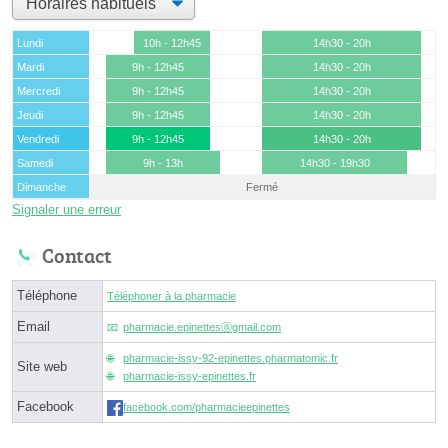
Lundi
10h - 12h45
14h30 - 20h
Mardi
9h - 12h45
14h30 - 20h
Mercredi
9h - 12h45
14h30 - 20h
Jeudi
9h - 12h45
14h30 - 20h
Vendredi
9h - 12h45
14h30 - 20h
Samedi
9h - 13h
14h30 - 19h30
Dimanche
Fermé
Signaler une erreur
Contact
Téléphone
Téléphoner à la pharmacie
Email
pharmacie.epinettesⓐgmail.com
pharmacie-issy-92-epinettes.pharmatomic.fr
Site web
pharmacie-issy-epinettes.fr
Facebook
facebook.com/pharmacieepinettes