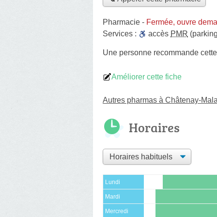
Pharmacie
-
Fermée, ouvre dema
Services :
accès
PMR
(parking
Une personne
recommande
cett
Améliorer cette fiche
Autres pharmas à Châtenay-Mal
Horaires
Lundi
Mardi
Mercredi