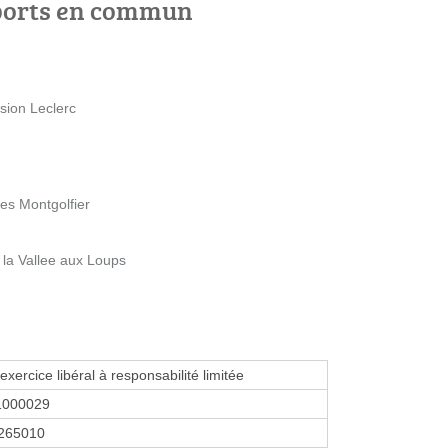
ports en commun
sion Leclerc
res Montgolfier
 la Vallee aux Loups
exercice libéral à responsabilité limitée
1000029
265010