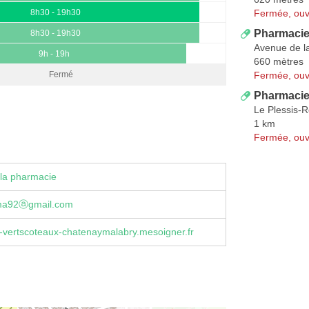
Fermée, ouv
8h30 - 19h30
Pharmacie
8h30 - 19h30
Avenue de la
9h - 19h
660 mètres
Fermée, ouv
Fermé
Pharmacie
Le Plessis-
1 km
Fermée, ouv
la pharmacie
ma92ⓐgmail.com
-vertscoteaux-chatenaymalabry.mesoigner.fr