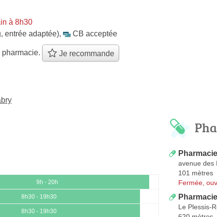
in à 8h30
, entrée adaptée)
,
CB acceptée
e pharmacie.
Je recommande
abry
Pha
Pharmacie
avenue des 
101 mètres
Fermée, ouv
9h - 20h
Pharmacie 
8h30 - 19h30
Le Plessis-
8h30 - 19h30
620 mètres