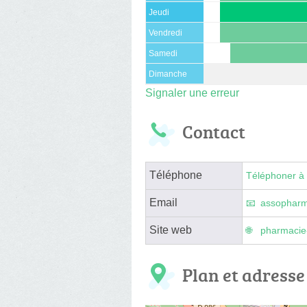
Jeudi
Vendredi
Samedi
Dimanche
Signaler une erreur
Contact
Téléphone
Téléphoner à 
Email
assophar
Site web
pharmacie
Plan et adresse