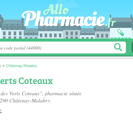
e
>
Châtenay-Malabry
erts Coteaux
 des Verts Coteaux", pharmacie située
2290 Châtenay-Malabry.
c