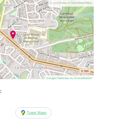
© contributeurs OpenStreetMap
Corriger l’adresse ou la localisation
c
Trajet Maps