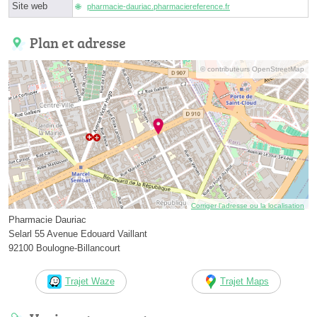
Site web
pharmacie-dauriac.pharmaciereference.fr
Plan et adresse
© contributeurs OpenStreetMap
Corriger l’adresse ou la localisation
Pharmacie Dauriac
Selarl 55 Avenue Edouard Vaillant
92100 Boulogne-Billancourt
Trajet Waze
Trajet Maps