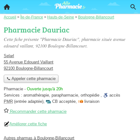
Accueil
>
Île-de-France
>
Hauts-de-Seine
>
Boulogne-Billancourt
Pharmacie Dauriac
Cette fiche présente "Pharmacie Dauriac", pharmacie située
avenue
edouard vaillant
, 92100 Boulogne-Billancourt.
Selarl
55 Avenue Edouard Vaillant
92100 Boulogne-Billancourt
📞 Appeler cette pharmacie
Pharmacie
-
Ouverte jusqu'à 20h
Services :
aromathérapie
,
parapharmacie
,
orthopédie
,
accès
PMR
(entrée adaptée)
,
CB acceptée
,
livraison
Recommander cette pharmacie
Améliorer cette fiche
Autres pharmas à Boulogne-Billancourt