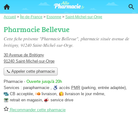
Accueil
>
Île-de-France
>
Essonne
>
Saint-Michel-sur-Orge
Pharmacie Bellevue
Cette fiche présente "Pharmacie Bellevue", pharmacie située
avenue de
brétigny
, 91240 Saint-Michel-sur-Orge.
30 Avenue de Brétigny
91240 Saint-Michel-sur-Orge
📞 Appeler cette pharmacie
Pharmacie
-
Ouverte jusqu'à 20h
Services :
parapharmacie
,
accès
PMR
(parking, entrée adaptée)
,
CB acceptée
,
livraison
,
livraison le jour même
,
retrait en magasin
,
service drive
Recommander cette pharmacie