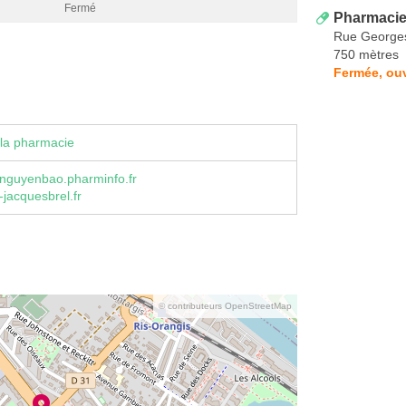
Fermé
Pharmacie 
Rue George
750 mètres
Fermée, ou
la pharmacie
nguyenbao.pharminfo.fr
jacquesbrel.fr
© contributeurs OpenStreetMap