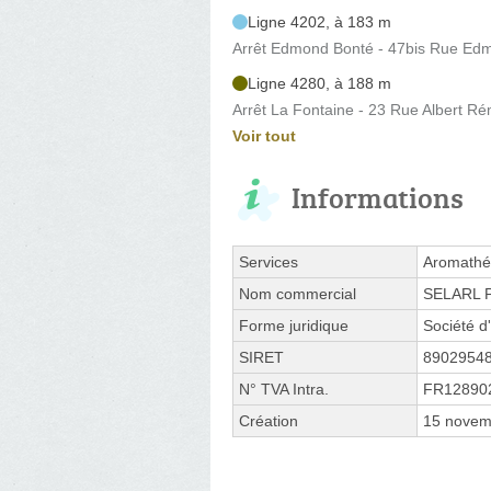
Ligne 4202, à 183 m
Arrêt Edmond Bonté - 47bis Rue Ed
Ligne 4280, à 188 m
Arrêt La Fontaine - 23 Rue Albert R
Voir tout
Informations
Services
Aromathér
Nom commercial
SELARL P
Forme juridique
Société d'
SIRET
8902954
N° TVA Intra.
FR12890
Création
15 novem