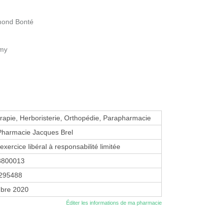
mond Bonté
émy
apie, Herboristerie, Orthopédie, Parapharmacie
harmacie Jacques Brel
exercice libéral à responsabilité limitée
8800013
295488
bre 2020
Éditer les informations de ma pharmacie