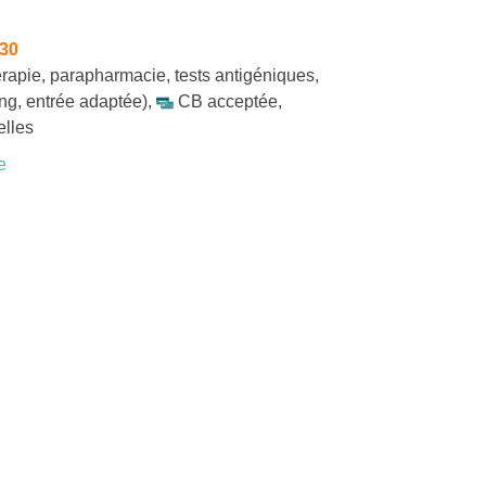
h30
rapie
,
parapharmacie
,
tests antigéniques
,
ng, entrée adaptée)
,
CB acceptée
,
elles
e