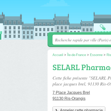
Accueil
>
Île-de-France
>
Essonne
>
Ri
SELARL Pharmaci
Cette fiche présente "SELARL P
place jacques brel
, 91130 Ris-O
7 Place Jacques Brel
91130 Ris-Orangis
📞 Appeler cette pharmacie