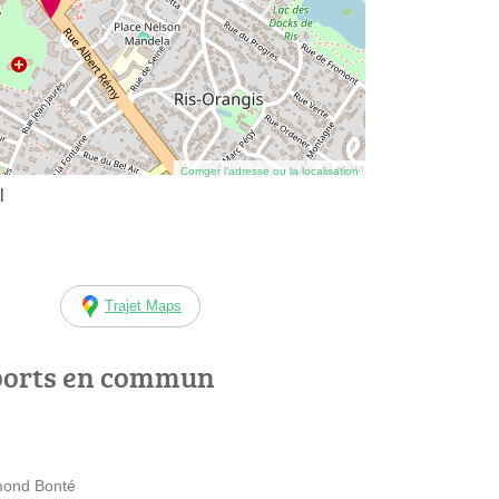
Corriger l’adresse ou la localisation
l
Trajet Maps
ports en commun
mond Bonté