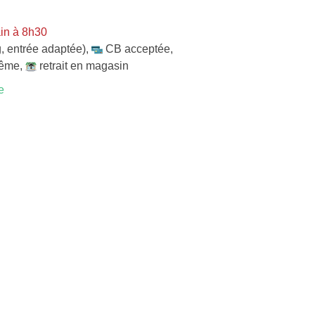
in à 8h30
, entrée adaptée)
,
CB acceptée
,
même
,
retrait en magasin
e