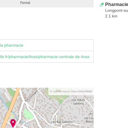
Fermé
Pharmacie
Longpont-su
2.1 km
la pharmacie
ib.fr/pharmacie/linas/pharmacie-centrale-de-linas
© contributeurs OpenStreetMap