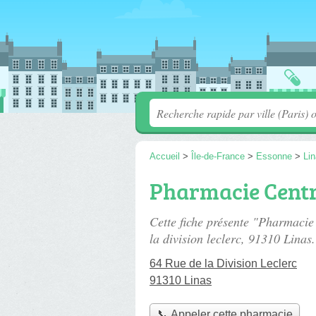
Accueil
>
Île-de-France
>
Essonne
>
Li
Pharmacie Centr
Cette fiche présente "Pharmacie
la division leclerc
, 91310 Linas.
64 Rue de la Division Leclerc
91310 Linas
📞 Appeler cette pharmacie