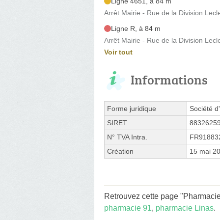
Ligne 4651, à 84 m
Arrêt Mairie - Rue de la Division Lecl
Ligne R, à 84 m
Arrêt Mairie - Rue de la Division Lecl
Voir tout
Informations
Forme juridique
Société d'
SIRET
8832625
N° TVA Intra.
FR91883
Création
15 mai 2
Retrouvez cette page "Pharmacie 
pharmacie 91
,
pharmacie Linas
.