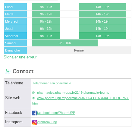
Lundi
9h - 12h
14h - 19h
Mardi
9h - 12h
14h - 19h
Mercredi
9h - 12h
14h - 19h
Jeudi
9h - 12h
14h - 19h
Vendredi
9h - 12h
14h - 19h
Samedi
9h - 16h
Dimanche
Fermé
Signaler une erreur
Contact
Téléphone
Téléphoner à la pharmacie
pharmacies.pharm-upp.fr/2143-pharmacie-fourny
Site web
www.pharm-upp.fr/pharmacie/340664-PHARMACIE+FOURNY.
html
Facebook
facebook.com/PharmUPP
Instagram
@pharm_upp