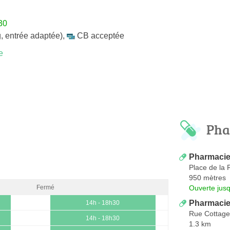
30
, entrée adaptée)
,
CB acceptée
e
Pha
Pharmacie
Place de la 
950 mètres
Ouverte jus
Fermé
Pharmacie
14h - 18h30
Rue Cottage
14h - 18h30
1.3 km