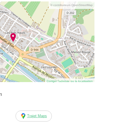
© contributeurs OpenStreetMap
Corriger l’adresse ou la localisation
n
Trajet Maps