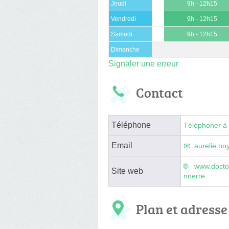
Jeudi
9h - 12h15
Vendredi
9h - 12h15
Samedi
9h - 12h15
Dimanche
Signaler une erreur
Contact
Téléphone
Téléphoner à 
Email
aurelie.n
www.doctol
Site web
nnerre
Plan et adresse