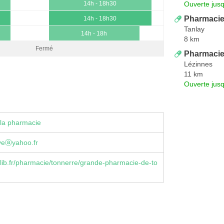
Ouverte jus
14h - 18h30
Pharmacie
14h - 18h30
Tanlay
14h - 18h
8 km
Fermé
Pharmacie
Lézinnes
11 km
Ouverte jus
la pharmacie
oyeⓐyahoo.fr
ib.fr/pharmacie/tonnerre/grande-pharmacie-de-to