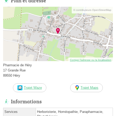
Plan et adresse
© contributeurs OpenStreetMap
Corriger l’adresse ou la localisation
Pharmacie de Héry
17 Grande Rue
89550 Héry
Trajet Waze
Trajet Maps
Informations
Services
Herboristerie, Homéopathie, Parapharmacie,