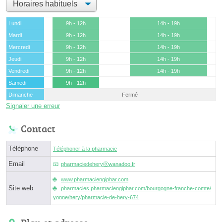
Lundi
9h - 12h
14h - 19h
Mardi
9h - 12h
14h - 19h
Mercredi
9h - 12h
14h - 19h
Jeudi
9h - 12h
14h - 19h
Vendredi
9h - 12h
14h - 19h
Samedi
9h - 12h
Dimanche
Fermé
Signaler une erreur
Contact
Téléphone
Téléphoner à la pharmacie
Email
pharmaciedeheryⓐwanadoo.fr
www.pharmaciengiphar.com
Site web
pharmacies.pharmaciengiphar.com/bourgogne-franche-comte/
yonne/hery/pharmacie-de-hery-674