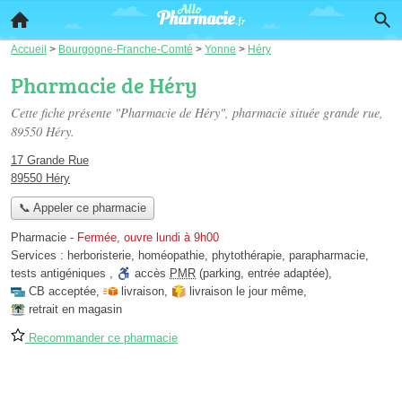
Accueil
>
Bourgogne-Franche-Comté
>
Yonne
>
Héry
Pharmacie de Héry
Cette fiche présente "Pharmacie de Héry", pharmacie située
grande rue
,
89550 Héry.
17 Grande Rue
89550 Héry
📞 Appeler ce pharmacie
Pharmacie
-
Fermée, ouvre lundi à 9h00
Services :
herboristerie
,
homéopathie
,
phytothérapie
,
parapharmacie
,
tests antigéniques
,
accès
PMR
(parking, entrée adaptée)
,
CB acceptée
,
livraison
,
livraison le jour même
,
retrait en magasin
Recommander ce pharmacie