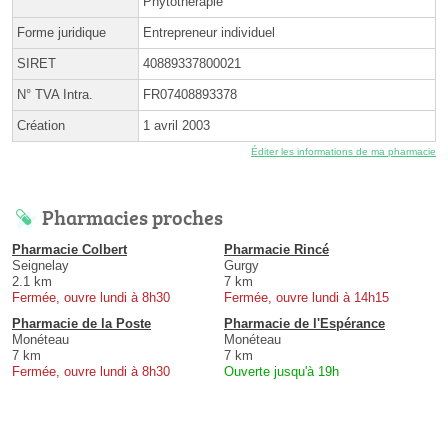
Phytothérapie
Forme juridique
Entrepreneur individuel
SIRET
40889337800021
N° TVA Intra.
FR07408893378
Création
1 avril 2003
Éditer les informations de ma pharmacie
Pharmacies proches
Pharmacie Colbert
Pharmacie Rincé
Seignelay
Gurgy
2.1 km
7 km
Fermée, ouvre lundi à 8h30
Fermée, ouvre lundi à 14h15
Pharmacie de la Poste
Pharmacie de l'Espérance
Monéteau
Monéteau
7 km
7 km
Fermée, ouvre lundi à 8h30
Ouverte jusqu'à 19h