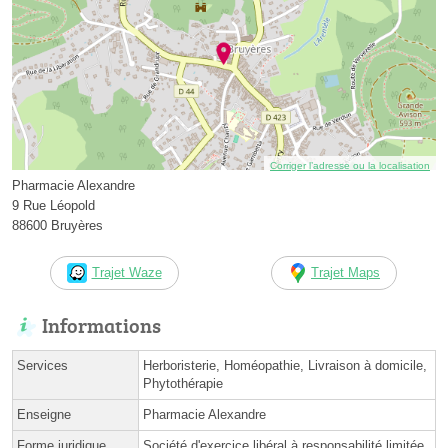
Corriger l’adresse ou la localisation
Pharmacie Alexandre
9 Rue Léopold
88600 Bruyères
Trajet Waze
Trajet Maps
Informations
Services
Herboristerie, Homéopathie, Livraison à domicile,
Phytothérapie
Enseigne
Pharmacie Alexandre
Forme juridique
Société d'exercice libéral à responsabilité limitée