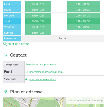
Lundi
8h30 - 12h
14h - 18h30
Mardi
8h30 - 12h
14h - 18h30
Mercredi
8h30 - 12h
14h - 18h30
Jeudi
8h30 - 12h
14h - 18h30
Vendredi
8h30 - 12h
14h - 18h30
Samedi
8h30 - 12h
Dimanche
Fermé
Signaler une erreur
Contact
Téléphone
Téléphoner à la pharmacie
Email
pharmalexandreⓐgmail.com
Site web
pharmacie-alexandre.fr
Plan et adresse
© contributeurs OpenStreetMap