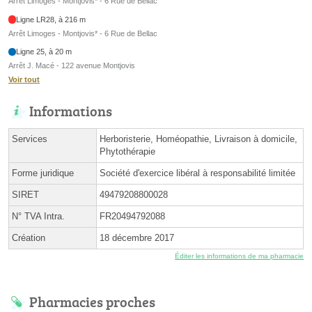
Arrêt Limoges - Montjovis* - 6 Rue de Bellac
Ligne LR28, à 216 m
Arrêt Limoges - Montjovis* - 6 Rue de Bellac
Ligne 25, à 20 m
Arrêt J. Macé - 122 avenue Montjovis
Voir tout
Informations
Services
Herboristerie, Homéopathie, Livraison à domicile,
Phytothérapie
Forme juridique
Société d'exercice libéral à responsabilité limitée
SIRET
49479208800028
N° TVA Intra.
FR20494792088
Création
18 décembre 2017
Éditer les informations de ma pharmacie
Pharmacies proches