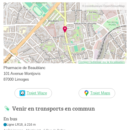
© contributeurs OpenStreetMap
Corriger l’adresse ou la localisation
Pharmacie de Beaublanc
101 Avenue Montjovis
87000 Limoges
Trajet Waze
Trajet Maps
Venir en transports en commun
En bus
Ligne LR18, à 216 m