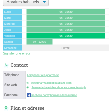
Lundi
9h - 19h30
Mardi
9h - 19h30
Mercredi
9h - 19h30
Jeudi
9h - 19h30
Vendredi
9h - 19h30
Samedi
9h - 12h30
Dimanche
Fermé
Signaler une erreur
Contact
Téléphone
Téléphoner à la pharmacie
www.pharmaciedebeaublanc.com
Site web
pharmacie-beaublanc-limoges.masanteuniq.fr
Facebook
facebook.com/pharmaciedebeaublanc
Plan et adresse