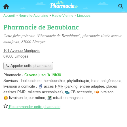
Accueil
>
Nouvelle-Aquitaine
>
Haute-Vienne
>
Limoges
Pharmacie de Beaublanc
Cette fiche présente "Pharmacie de Beaublanc", pharmacie située
avenue
montjovis
, 87000 Limoges.
101 Avenue Montjovis
87000 Limoges
📞 Appeler cette pharmacie
Pharmacie
-
Ouverte jusqu'à 19h30
Services :
herboristerie
,
homéopathie
,
phytothérapie
,
tests antigéniques
,
livraison à domicile
,
accès
PMR
(parking, entrée adaptée, places
assises PMR, toilettes accessibles)
,
CB acceptée
,
livraison
,
livraison le jour même
,
retrait en magasin
Recommander cette pharmacie