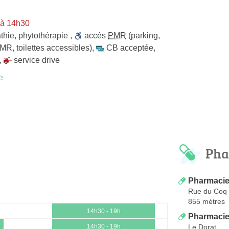
 à 14h30
thie
,
phytothérapie
,
accès
PMR
(parking,
MR, toilettes accessibles)
,
CB acceptée
,
,
service drive
e
Pha
Pharmacie
Rue du Coq
855 mètres
14h30 - 19h
Pharmacie
Le Dorat
14h30 - 19h