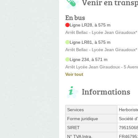
Venir en trans
En bus
Ligne LR28, à 575 m
Arrêt Bellac - Lycée Jean Giraudoux*
Ligne LR81, à 575 m
Arrêt Bellac - Lycée Jean Giraudoux*
Ligne 234, à 571 m
Arrêt Lycée Jean Giraudoux - 5 Aven
Voir tout
Informations
Services
Herborist
Forme juridique
Société d'
SIRET
7951506
N° TVA Intra.
FR46795