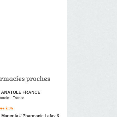
rmacies proches
e ANATOLE FRANCE
atole - France
re à 9h
 Magenta // Pharmacie Lafay &