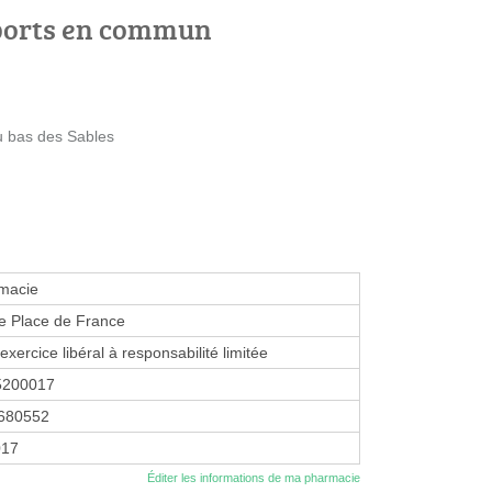
ports en commun
du bas des Sables
macie
e Place de France
exercice libéral à responsabilité limitée
5200017
680552
017
Éditer les informations de ma pharmacie