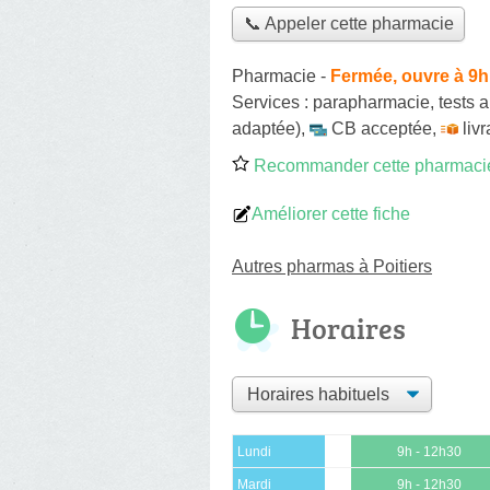
📞 Appeler cette pharmacie
Pharmacie
-
Fermée, ouvre à 9h
Services :
parapharmacie
,
tests 
adaptée)
,
CB acceptée
,
liv
Recommander cette pharmaci
Améliorer cette fiche
Autres pharmas à Poitiers
Horaires
Lundi
9h - 12h30
Mardi
9h - 12h30