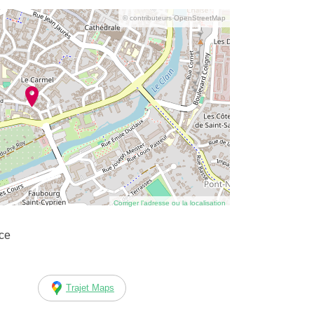
© contributeurs OpenStreetMap
Corriger l’adresse ou la localisation
nce
Trajet Maps