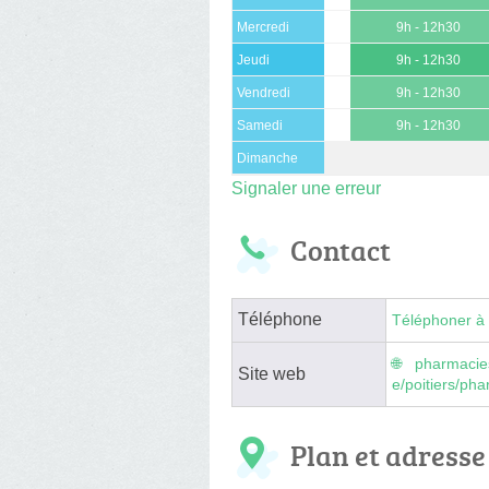
Mercredi
9h - 12h30
Jeudi
9h - 12h30
Vendredi
9h - 12h30
Samedi
9h - 12h30
Dimanche
Signaler une erreur
Contact
Téléphone
Téléphoner à 
pharmacie
Site web
e/poitiers/ph
Plan et adresse