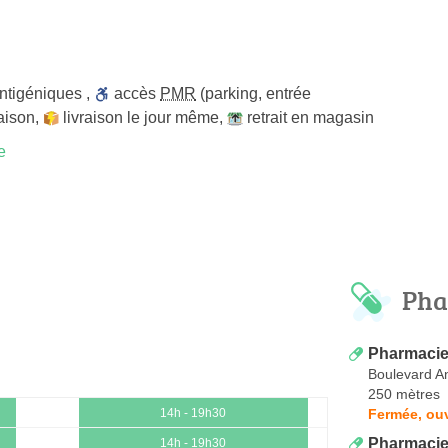
antigéniques
,
accès
PMR
(parking, entrée
raison
,
livraison le jour même
,
retrait en magasin
e
Pha
Pharmaci
Boulevard An
250 mètres
Fermée, ouv
14h - 19h30
Pharmacie
14h - 19h30