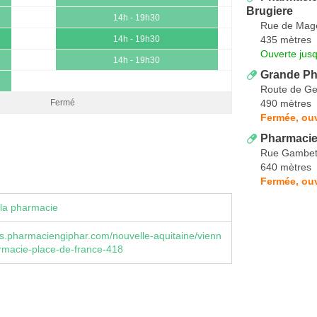
Brugiere
14h - 19h30
Rue de Mag
435 mètres
14h - 19h30
Ouverte jus
14h - 19h30
Grande Ph
Route de G
490 mètres
Fermé
Fermée, ou
Pharmacie
Rue Gambet
640 mètres
Fermée, ou
la pharmacie
s.pharmaciengiphar.com/nouvelle-aquitaine/vienn
armacie-place-de-france-418