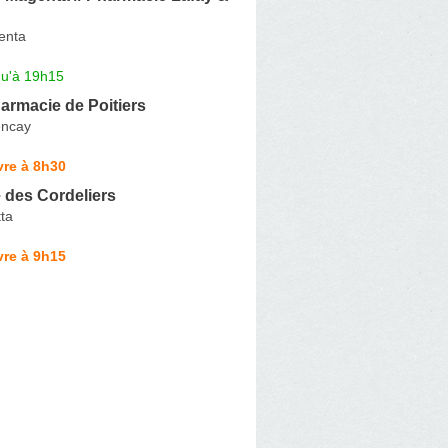
enta
qu'à 19h15
armacie de Poitiers
encay
vre à 8h30
 des Cordeliers
ta
vre à 9h15