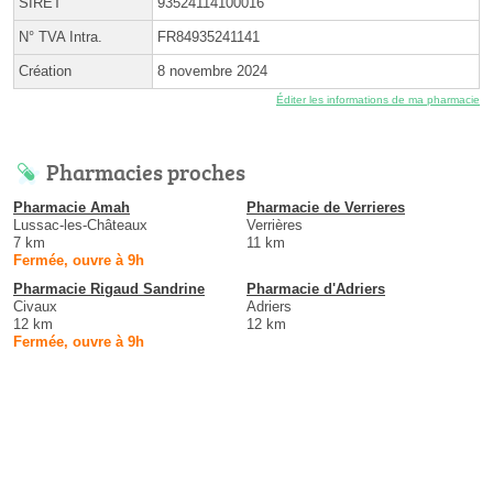
SIRET
93524114100016
N° TVA Intra.
FR84935241141
Création
8 novembre 2024
Éditer les informations de ma pharmacie
Pharmacies proches
Pharmacie Amah
Pharmacie de Verrieres
Lussac-les-Châteaux
Verrières
7 km
11 km
Fermée, ouvre à 9h
Pharmacie Rigaud Sandrine
Pharmacie d'Adriers
Civaux
Adriers
12 km
12 km
Fermée, ouvre à 9h