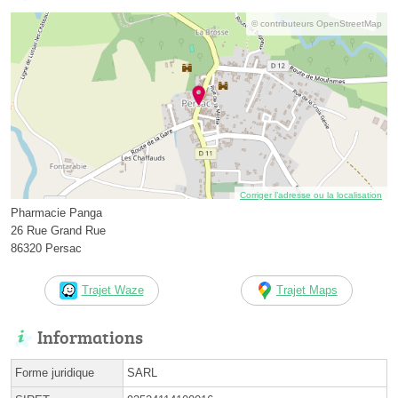
© contributeurs OpenStreetMap
Corriger l’adresse ou la localisation
Pharmacie Panga
26 Rue Grand Rue
86320 Persac
Trajet Waze
Trajet Maps
Informations
Forme juridique
SARL