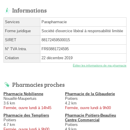
Informations
Services
Parapharmacie
Forme juridique
Société d'exercice libéral à responsabilité limitée
SIRET
88172459500015
N° TVA Intra.
FR93881724595
Création
22 décembre 2019
Éditer les informations de ma pharmacie
Pharmacies proches
Pharmacie Nobilienne
Pharmacie de la Gibauderie
Nouaillé-Maupertuis
Poitiers
3.6 km
4.2 km
Fermée, ouvre lundi à 14h45
Fermée, ouvre lundi à 9h00
Pharmacie des Templiers
Pharmacie Poitiers-Beaulieu
Poitiers
Centre Commercial
4.7 km
Poitiers
Fermée, ouvre lundi à 9h00
4.9 km