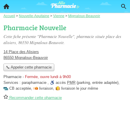
Accueil
>
Nouvelle-Aquitaine
>
Vienne
>
Mignaloux-Beauvoir
Pharmacie Nouvelle
Cette fiche présente "Pharmacie Nouvelle", pharmacie située
place des
alisiers
, 86550 Mignaloux-Beauvoir.
14 Place des Alisiers
86550 Mignaloux-Beauvoir
📞 Appeler cette pharmacie
Pharmacie
-
Fermée, ouvre lundi à 9h00
Services :
parapharmacie
,
accès
PMR
(parking, entrée adaptée)
,
CB acceptée
,
livraison
,
livraison le jour même
Recommander cette pharmacie