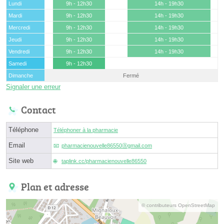
Lundi
9h - 12h30
14h - 19h30
Mardi
9h - 12h30
14h - 19h30
Mercredi
9h - 12h30
14h - 19h30
Jeudi
9h - 12h30
14h - 19h30
Vendredi
9h - 12h30
14h - 19h30
Samedi
9h - 12h30
Dimanche
Fermé
Signaler une erreur
Contact
Téléphone
Téléphoner à la pharmacie
Email
pharmacienouvelle86550ⓐgmail.com
Site web
taplink.cc/pharmacienouvelle86550
Plan et adresse
© contributeurs OpenStreetMap