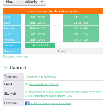
Samedi prochain :
Jour férié (Assomption)
Lundi
9h15 - 12h30
14h15 - 19h
Mardi
9h15 - 12h30
14h15 - 19h
Mercredi
9h15 - 12h30
14h15 - 19h
Jeudi
9h15 - 12h30
14h15 - 19h
Vendredi
9h15 - 12h30
14h15 - 19h
Samedi
9h15 - 13h15
Dimanche
Fermé
Signaler une erreur
Contact
Téléphone
Téléphoner à la pharmacie
Email
pharmacierichardⓐfree.fr
pharmacies.pharmaciengiphar.com/nouvelle-aquitaine/vienne/le
Site web
s-trois-moutiers/pharmacie-richard-1086
Facebook
facebook.com/eurlpharmacierichard/