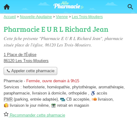
Accueil
>
Nouvelle-Aquitaine
>
Vienne
>
Les Trois-Moutiers
Pharmacie E U R L Richard Jean
Cette fiche présente "Pharmacie E U R L Richard Jean", pharmacie
située
place de l'église
, 86120 Les Trois-Moutiers.
1 Place de l'Église
86120 Les Trois-Moutiers
📞 Appeler cette pharmacie
Pharmacie
-
Fermée, ouvre demain à 9h15
Services :
herboristerie
,
homéopathie
,
phytothérapie
,
aromathérapie
,
parapharmacie
,
livraison à domicile
,
orthopédie
,
accès
PMR
(parking, entrée adaptée)
,
CB acceptée
,
livraison
,
livraison le jour même
,
retrait en magasin
Recommander cette pharmacie