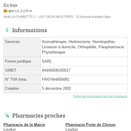
En bus
Ligne L2, à 170 m
Arrêt LA CHARETTE 1 - LES TROIS MOUTIERS - 12 Avenue Aristide Gigot
Informations
Services
Aromathérapie, Herboristerie, Homéopathie,
Livraison à domicile, Orthopédie, Parapharmacie,
Phytothérapie
Forme juridique
SARL
SIRET
44445608100017
N° TVA Intra.
FR47444456081
Création
5 décembre 2002
Éditer les informations de ma pharmacie
Pharmacies proches
Pharmacie de la Mairie
Pharmacie Porte de Chinon
Loudun
Loudun