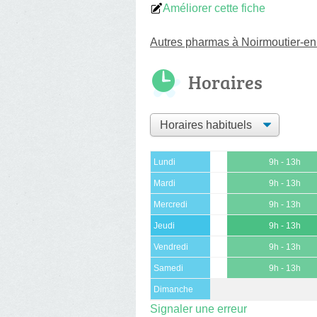
Améliorer cette fiche
Autres pharmas à Noirmoutier-en-l
Horaires
Lundi
9h - 13h
Mardi
9h - 13h
Mercredi
9h - 13h
Jeudi
9h - 13h
Vendredi
9h - 13h
Samedi
9h - 13h
Dimanche
Signaler une erreur