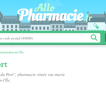
oirmoutier-en-l'Île
rt
 du Port", pharmacie située
rue marie
-l'Île.