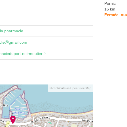
Pornic
16 km
Fermée, ouv
la pharmacie
dieⓐgmail.com
cieduport-noirmoutier.fr
© contributeurs OpenStreetMap