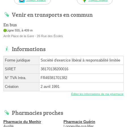
Venir en transports en commun
En bus
Ligne 555, à 409 m
Arrêt Place de la Gare - 26 Rue des Écoles
Informations
Forme juridique
Société d'exercice libéral à responsabilité limitée
SIRET
38170138200016
N° TVA Intra.
FR49381701382
Création
2 avril 1991
Éditer les informations de ma pharmacie
Pharmacies proches
Pharmacie du Menhir
Pharmacie Guérin
Avrillé
Longeville-sur-Mer