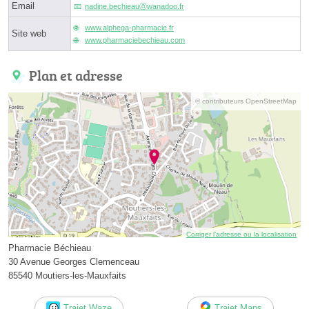
Email
nadine.bechieauⓐwanadoo.fr
www.alphega-pharmacie.fr
Site web
www.pharmaciebechieau.com
Plan et adresse
© contributeurs OpenStreetMap
Corriger l’adresse ou la localisation
Pharmacie Béchieau
30 Avenue Georges Clemenceau
85540 Moutiers-les-Mauxfaits
Trajet Waze
Trajet Maps