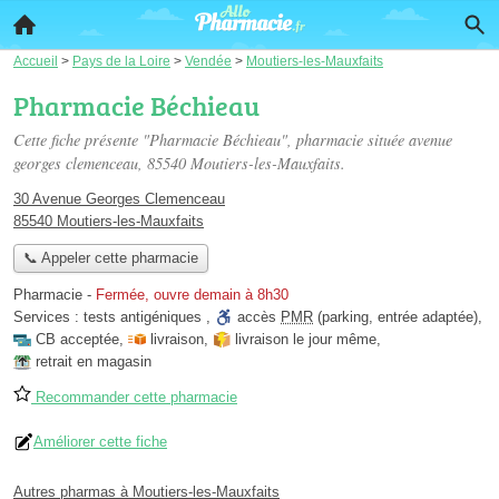
Accueil
>
Pays de la Loire
>
Vendée
>
Moutiers-les-Mauxfaits
Pharmacie Béchieau
Cette fiche présente "Pharmacie Béchieau", pharmacie située
avenue
georges clemenceau
, 85540 Moutiers-les-Mauxfaits.
30 Avenue Georges Clemenceau
85540 Moutiers-les-Mauxfaits
📞 Appeler cette pharmacie
Pharmacie
-
Fermée, ouvre demain à 8h30
Services :
tests antigéniques
,
accès
PMR
(parking, entrée adaptée)
,
CB acceptée
,
livraison
,
livraison le jour même
,
retrait en magasin
Recommander cette pharmacie
Améliorer cette fiche
Autres pharmas à Moutiers-les-Mauxfaits