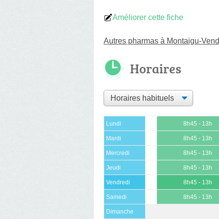
Améliorer cette fiche
Autres pharmas à Montaigu-Ven
Horaires
Lundi
8h45 - 13h
Mardi
8h45 - 13h
Mercredi
8h45 - 13h
Jeudi
8h45 - 13h
Vendredi
8h45 - 13h
Samedi
8h45 - 13h
Dimanche