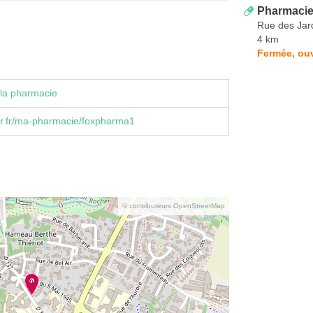
Pharmacie
Rue des Jar
4 km
Fermée, ouv
la pharmacie
r.fr/ma-pharmacie/foxpharma1
© contributeurs OpenStreetMap