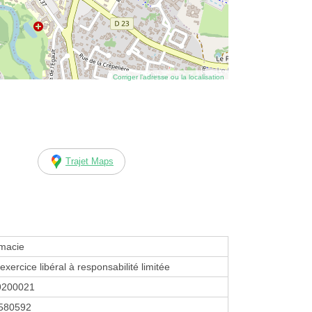
Corriger l’adresse ou la localisation
Trajet Maps
macie
exercice libéral à responsabilité limitée
9200021
580592