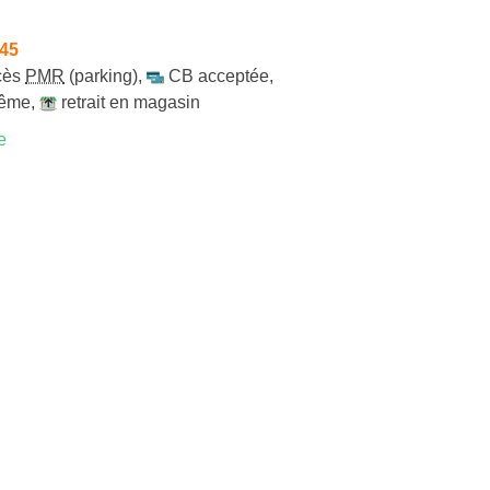
h45
cès
PMR
(parking)
,
CB acceptée
,
même
,
retrait en magasin
e