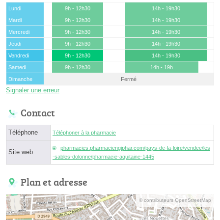
Lundi
9h - 12h30
14h - 19h30
Mardi
9h - 12h30
14h - 19h30
Mercredi
9h - 12h30
14h - 19h30
Jeudi
9h - 12h30
14h - 19h30
Vendredi
9h - 12h30
14h - 19h30
Samedi
9h - 12h30
14h - 19h
Dimanche
Fermé
Signaler une erreur
Contact
Téléphone
Téléphoner à la pharmacie
pharmacies.pharmaciengiphar.com/pays-de-la-loire/vendee/les
Site web
-sables-dolonne/pharmacie-aquitaine-1445
Plan et adresse
© contributeurs OpenStreetMap