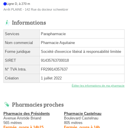
Ligne D, à 270 m
Arrêt PLAINE - 142 Rue du docteur schweitzer
Informations
Services
Parapharmacie
Nom commercial
Pharmacie Aquitaine
Forme juridique
Société d'exercice libéral à responsabilité limitée
SIRET
91435763700018
N° TVA Intra.
FR29914357637
Création
1 juillet 2022
Éditer les informations de ma pharmacie
Pharmacies proches
Pharmacie des Présidents
Pharmacie Castelnau
Avenue Aristide Briand
Boulevard Castelnau
565 mètres
805 mètres
Fermée, ouvre à 14h15
Fermée, ouvre à 14h