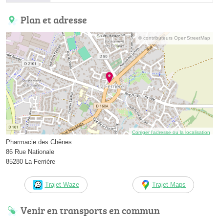
Plan et adresse
© contributeurs OpenStreetMap
Corriger l’adresse ou la localisation
Pharmacie des Chênes
86 Rue Nationale
85280 La Ferrière
Trajet Waze
Trajet Maps
Venir en transports en commun