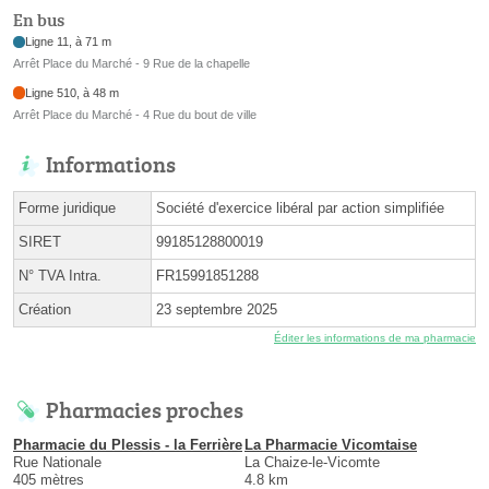
En bus
Ligne 11, à 71 m
Arrêt Place du Marché - 9 Rue de la chapelle
Ligne 510, à 48 m
Arrêt Place du Marché - 4 Rue du bout de ville
Informations
Forme juridique
Société d'exercice libéral par action simplifiée
SIRET
99185128800019
N° TVA Intra.
FR15991851288
Création
23 septembre 2025
Éditer les informations de ma pharmacie
Pharmacies proches
Pharmacie du Plessis - la Ferrière
La Pharmacie Vicomtaise
Rue Nationale
La Chaize-le-Vicomte
405 mètres
4.8 km