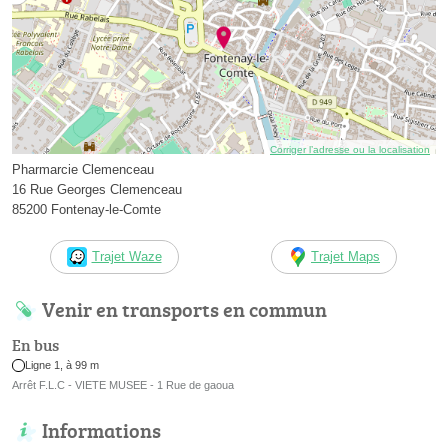
Corriger l’adresse ou la localisation
Pharmarcie Clemenceau
16 Rue Georges Clemenceau
85200 Fontenay-le-Comte
Trajet Waze
Trajet Maps
Venir en transports en commun
En bus
Ligne 1, à 99 m
Arrêt F.L.C - VIETE MUSEE - 1 Rue de gaoua
Informations