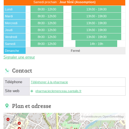
Samedi prochain :
Jour férié (Assomption)
Lundi
8h30 - 12h30
13h30 - 19h30
Mardi
8h30 - 12h30
13h30 - 19h30
Mercredi
8h30 - 12h30
13h30 - 19h30
Jeudi
8h30 - 12h30
13h30 - 19h30
Vendredi
8h30 - 12h30
13h30 - 19h30
Samedi
8h30 - 12h30
14h - 19h
Dimanche
Fermé
Signaler une erreur
Contact
Téléphone
Téléphoner à la pharmacie
Site web
pharmacieclemenceau.santalis.fr
Plan et adresse
© contributeurs OpenStreetMap