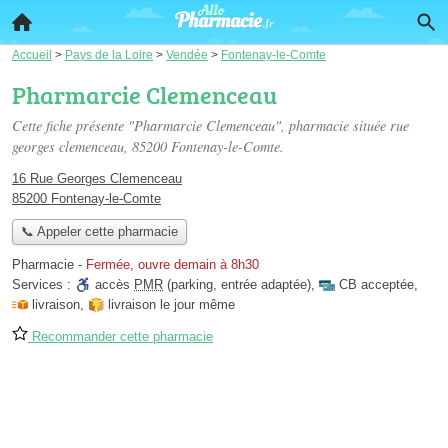
Accueil
>
Pays de la Loire
>
Vendée
>
Fontenay-le-Comte
Pharmarcie Clemenceau
Cette fiche présente "Pharmarcie Clemenceau", pharmacie située
rue
georges clemenceau
, 85200 Fontenay-le-Comte.
16 Rue Georges Clemenceau
85200 Fontenay-le-Comte
📞 Appeler cette pharmacie
Pharmacie
-
Fermée, ouvre demain à 8h30
Services :
accès
PMR
(parking, entrée adaptée)
,
CB acceptée
,
livraison
,
livraison le jour même
Recommander cette pharmacie