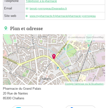
Téléphone
Téléphoner à la pharmacie
Email
benoit.yvernogeauⓐwanadoo.fr
Site web
www.mypharmactiv.fr/pharmacie/pharmacie-yvernogeau
Plan et adresse
© contributeurs OpenStreetMap
Corriger l’adresse ou la localisation
Pharmacie du Grand Palais
20 Rue de Nantes
85300 Challans