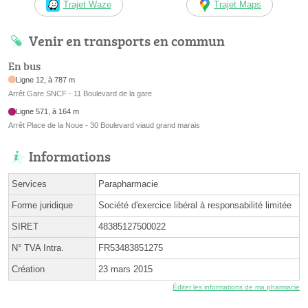
Trajet Waze
Trajet Maps
Venir en transports en commun
En bus
Ligne 12, à 787 m
Arrêt Gare SNCF - 11 Boulevard de la gare
Ligne 571, à 164 m
Arrêt Place de la Noue - 30 Boulevard viaud grand marais
Informations
Services
Parapharmacie
Forme juridique
Société d'exercice libéral à responsabilité limitée
SIRET
48385127500022
N° TVA Intra.
FR53483851275
Création
23 mars 2015
Éditer les informations de ma pharmacie