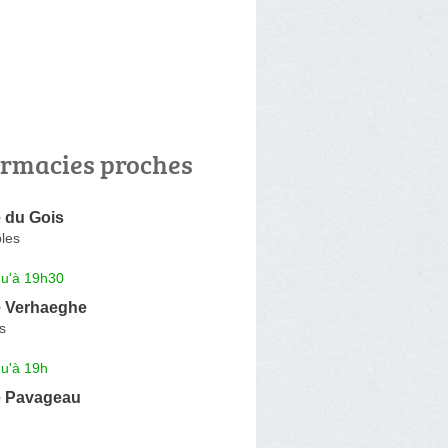
rmacies proches
 du Gois
les
qu'à 19h30
 Verhaeghe
s
qu'à 19h
e Pavageau