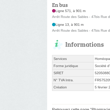
En bus
Ligne 571, à 901 m
Arrêt Route des Sables - 47bis Rue 
Ligne 13, à 901 m
Arrêt Route des Sables - 47bis Rue 
Informations
Services
Homéopat
Forme juridique
Société d'
SIRET
5205088
N° TVA Intra.
FR57520
Création
5 février
Retrouvez cette page "Pharmacie