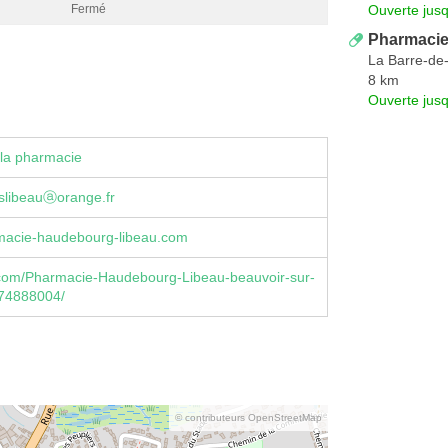
Ouverte jus
Fermé
Pharmacie
La Barre-de
8 km
Ouverte jus
la pharmacie
slibeauⓐorange.fr
acie-haudebourg-libeau.com
com/Pharmacie-Haudebourg-Libeau-beauvoir-sur-
74888004/
© contributeurs OpenStreetMap