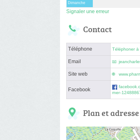
Dimanche
Signaler une erreur
Contact
Téléphone
Téléphoner à 
Email
jeancharle
Site web
www.pharm
facebook.
Facebook
mer-1248886
Plan et adresse