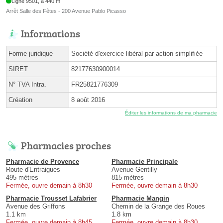
Ligne 9501, à 440 m
Arrêt Salle des Fêtes - 200 Avenue Pablo Picasso
Informations
Forme juridique
Société d'exercice libéral par action simplifiée
SIRET
82177630900014
N° TVA Intra.
FR25821776309
Création
8 août 2016
Éditer les informations de ma pharmacie
Pharmacies proches
Pharmacie de Provence
Pharmacie Principale
Route d'Entraigues
Avenue Gentilly
495 mètres
815 mètres
Fermée, ouvre demain à 8h30
Fermée, ouvre demain à 8h30
Pharmacie Trousset Lafabrier
Pharmacie Mangin
Avenue des Griffons
Chemin de la Grange des Roues
1.1 km
1.8 km
Fermée, ouvre demain à 8h45
Fermée, ouvre demain à 8h30