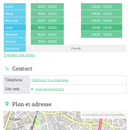
Lundi
8h30 - 12h30
14h30 - 19h15
Mardi
8h30 - 12h30
14h30 - 19h15
Mercredi
8h30 - 12h30
14h30 - 19h15
Jeudi
8h30 - 12h30
14h30 - 19h15
Vendredi
8h30 - 12h30
14h30 - 19h15
Samedi
8h30 - 12h30
Dimanche
Fermé
Signaler une erreur
Contact
Téléphone
Téléphoner à la pharmacie
Site web
pharmaciegenerat.fr
Plan et adresse
© contributeurs OpenStreetMap