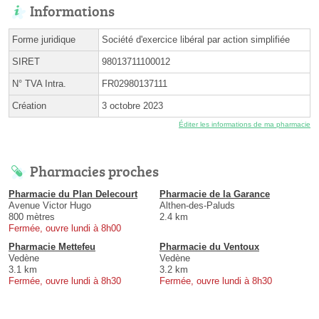
Informations
Forme juridique
Société d'exercice libéral par action simplifiée
SIRET
98013711100012
N° TVA Intra.
FR02980137111
Création
3 octobre 2023
Éditer les informations de ma pharmacie
Pharmacies proches
Pharmacie du Plan Delecourt
Pharmacie de la Garance
Avenue Victor Hugo
Althen-des-Paluds
800 mètres
2.4 km
Fermée, ouvre lundi à 8h00
Pharmacie Mettefeu
Pharmacie du Ventoux
Vedène
Vedène
3.1 km
3.2 km
Fermée, ouvre lundi à 8h30
Fermée, ouvre lundi à 8h30