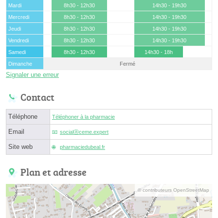
Mardi
8h30 - 12h30
14h30 - 19h30
Mercredi
8h30 - 12h30
14h30 - 19h30
Jeudi
8h30 - 12h30
14h30 - 19h30
Vendredi
8h30 - 12h30
14h30 - 19h30
Samedi
8h30 - 12h30
14h30 - 18h
Dimanche
Fermé
Signaler une erreur
Contact
Téléphone
Téléphoner à la pharmacie
Email
socialⓐceme.expert
Site web
pharmaciedubeal.fr
Plan et adresse
© contributeurs OpenStreetMap