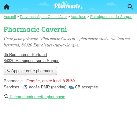
Accueil
>
Provence-Alpes-Côte d'Azur
>
Vaucluse
>
Entraigues-sur-la-Sorgue
Pharmacie Caverni
Cette fiche présente "Pharmacie Caverni", pharmacie située
rue laurent
bertrand
, 84320 Entraigues-sur-la-Sorgue.
35 Rue Laurent Bertrand
84320 Entraigues-sur-la-Sorgue
📞 Appeler cette pharmacie
Pharmacie
-
Fermée, ouvre lundi à 8h30
Services :
accès
PMR
(parking)
,
CB acceptée
Recommander cette pharmacie