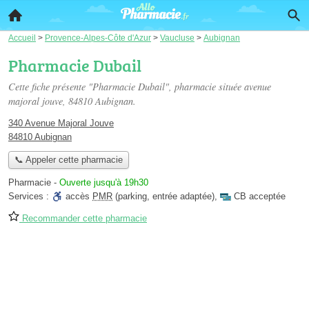
Accueil
>
Provence-Alpes-Côte d'Azur
>
Vaucluse
>
Aubignan
Pharmacie Dubail
Cette fiche présente "Pharmacie Dubail", pharmacie située
avenue
majoral jouve
, 84810 Aubignan.
340 Avenue Majoral Jouve
84810 Aubignan
📞 Appeler cette pharmacie
Pharmacie
-
Ouverte jusqu'à 19h30
Services :
accès
PMR
(parking, entrée adaptée)
,
CB acceptée
Recommander cette pharmacie