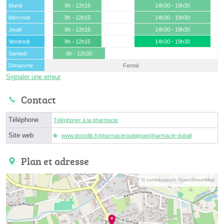
Mardi
9h - 12h15
14h30 - 19h30
Mercredi
9h - 12h15
14h30 - 19h30
Jeudi
9h - 12h15
14h30 - 19h30
Vendredi
9h - 12h15
14h30 - 19h30
Samedi
9h - 12h30
Dimanche
Fermé
Signaler une erreur
Contact
Téléphone
Téléphoner à la pharmacie
Site web
www.doctolib.fr/pharmacie/aubignan/pharmacie-dubail
Plan et adresse
© contributeurs OpenStreetMap