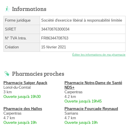
Informations
Forme juridique
Société d'exercice libéral à responsabilité limitée
SIRET
34470876300034
N° TVA Intra.
FR86344708763
Création
15 février 2021
Éditer les informations de ma pharmacie
Pharmacies proches
Pharmacie Satger Apack
Pharmacie Notre-Dame de Santé
Loriol-du-Comtat
NDS+
3 km
Carpentras
Ouverte jusqu'à 19h30
4.2 km
Ouverte jusqu'à 19h45
Pharmacie des Halles
Pharmacie Fourcade Reynaud
Carpentras
Sarrians
4.7 km
4.7 km
Ouverte jusqu'à 19h
Ouverte jusqu'à 19h