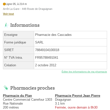
Ligne 05, à 214 m
Arrêt La Gare - 448 Route de Draguignan
Voir tout
Informations
Enseigne
Pharmacie des Cascades
Forme juridique
SARL
SIRET
78849104100018
N° TVA Intra.
FR95788491041
Création
2 octobre 2012
Éditer les informations de ma pharmacie
Pharmacies proches
Pharmacie du Plan
Pharmacie Peyrot Jean Pierre
Centre Commercial Carrefour 1303
Draguignan
Rue Nationale
3.1 km
200 mètres
Fermée, ouvre demain à 8h30