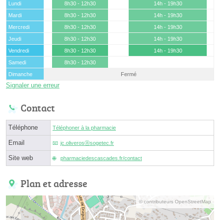
Lundi
8h30 - 12h30
14h - 19h30
Mardi
8h30 - 12h30
14h - 19h30
Mercredi
8h30 - 12h30
14h - 19h30
Jeudi
8h30 - 12h30
14h - 19h30
Vendredi
8h30 - 12h30
14h - 19h30
Samedi
8h30 - 12h30
Dimanche
Fermé
Signaler une erreur
Contact
Téléphone
Téléphoner à la pharmacie
Email
jc.oliverosⓐsogetec.fr
Site web
pharmaciedescascades.fr/contact
Plan et adresse
© contributeurs OpenStreetMap