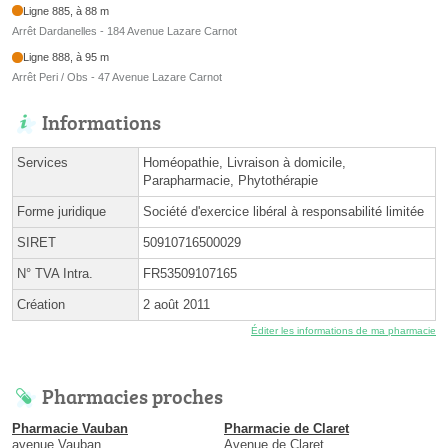
Ligne 885, à 88 m
Arrêt Dardanelles - 184 Avenue Lazare Carnot
Ligne 888, à 95 m
Arrêt Peri / Obs - 47 Avenue Lazare Carnot
Informations
Services
Homéopathie, Livraison à domicile,
Parapharmacie, Phytothérapie
Forme juridique
Société d'exercice libéral à responsabilité limitée
SIRET
50910716500029
N° TVA Intra.
FR53509107165
Création
2 août 2011
Éditer les informations de ma pharmacie
Pharmacies proches
Pharmacie Vauban
Pharmacie de Claret
avenue Vauban
Avenue de Claret