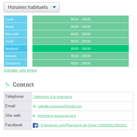
Lundi
8h30 - 19h30
Mardi
8h30 - 19h30
Mercredi
8h30 - 19h30
Jeudi
8h30 - 19h30
Vendredi
8h30 - 19h30
Samedi
8h30 - 19h30
Dimanche
8h30 - 19h30
Signaler une erreur
Contact
Téléphone
Téléphoner à la pharmacie
Email
nathalie.trapanesiⓐgmail.com
Site web
pharmacie-lazarecarnot.fr
Facebook
fr-fr.facebook.com/Pharmacie-du-Dome-1060806513951011