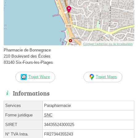
Corriger l’adresse ou la localisation
Pharmacie de Bonnegrace
210 Boulevard des Écoles
83140 Six-Fours-les-Plages
Trajet Waze
Trajet Maps
Informations
Services
Parapharmacie
Forme juridique
SNC
SIRET
34435524300025
N° TVA Intra.
FR27344355243