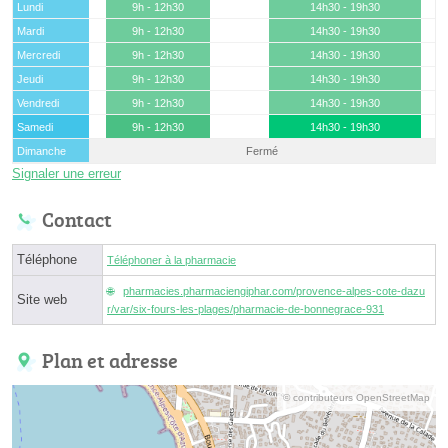
Lundi
9h - 12h30
14h30 - 19h30
Mardi
9h - 12h30
14h30 - 19h30
Mercredi
9h - 12h30
14h30 - 19h30
Jeudi
9h - 12h30
14h30 - 19h30
Vendredi
9h - 12h30
14h30 - 19h30
Samedi
9h - 12h30
14h30 - 19h30
Dimanche
Fermé
Signaler une erreur
Contact
Téléphone
Téléphoner à la pharmacie
pharmacies.pharmaciengiphar.com/provence-alpes-cote-dazu
Site web
r/var/six-fours-les-plages/pharmacie-de-bonnegrace-931
Plan et adresse
© contributeurs OpenStreetMap