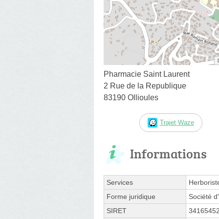
Pharmacie Saint Laurent
2 Rue de la Republique
83190 Ollioules
Trajet Waze
Informations
Services
Herborist
Forme juridique
Société d'
SIRET
3416545