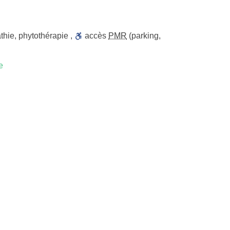
thie
,
phytothérapie
,
accès
PMR
(parking,
e