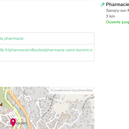
Pharmacie
Sanary-sur-
3 km
Ouverte jus
la pharmacie
ib.fr/pharmacie/ollioules/pharmacie-saint-laurent-o
© contributeurs OpenStreetMap