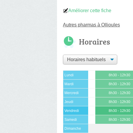
Améliorer cette fiche
Autres pharmas à Ollioules
Horaires
Lundi
8h30 - 12h30
Mardi
8h30 - 12h30
Mercredi
8h30 - 12h30
Jeudi
8h30 - 12h30
Vendredi
8h30 - 12h30
Samedi
8h30 - 12h30
Dimanche