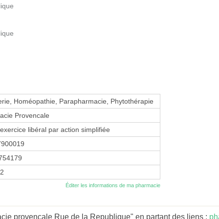
lique
lique
erie, Homéopathie, Parapharmacie, Phytothérapie
acie Provencale
exercice libéral par action simplifiée
7900019
754179
92
Éditer les informations de ma pharmacie
cie provençale Rue de la Republique" en partant des liens :
ph