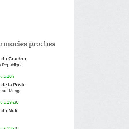
rmacies proches
e du Coudon
a Republique
qu'à 20h
 de la Poste
pard Monge
qu'à 19h30
 du Midi
qu'à 19h30