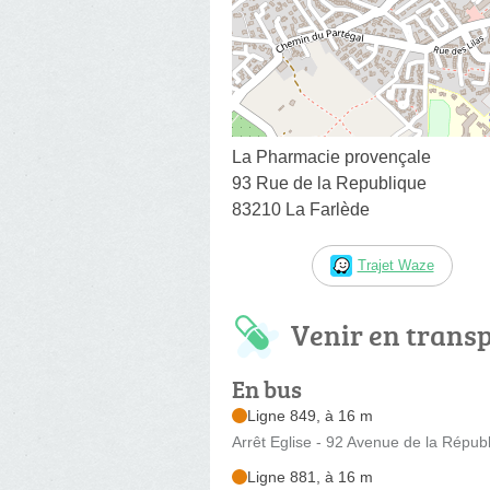
La Pharmacie provençale
93 Rue de la Republique
83210 La Farlède
Trajet Waze
Venir en trans
En bus
Ligne 849, à 16 m
Arrêt Eglise - 92 Avenue de la Répub
Ligne 881, à 16 m