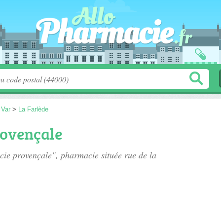
>
Var
>
La Farlède
rovençale
acie provençale", pharmacie située
rue de la