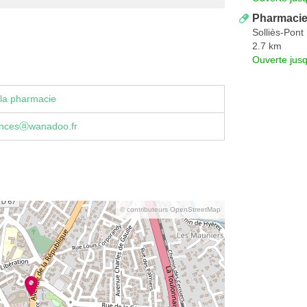
Pharmacie 
Solliès-Pont
2.7 km
Ouverte jus
la pharmacie
nancesⓐwanadoo.fr
© contributeurs OpenStreetMap