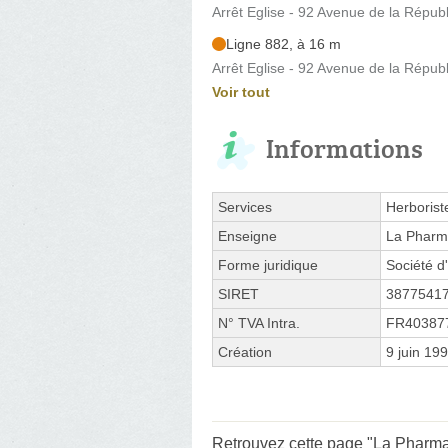
Arrêt Eglise - 92 Avenue de la Répub
Ligne 882, à 16 m
Arrêt Eglise - 92 Avenue de la Répub
Voir tout
Informations
Services
Herborist
Enseigne
La Pharm
Forme juridique
Société d'
SIRET
3877541
N° TVA Intra.
FR40387
Création
9 juin 19
Retrouvez cette page "La Pharma