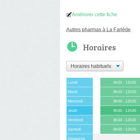
Améliorer cette fiche
Autres pharmas à La Farlède
Horaires
Lundi
8h30 - 12h30
Mardi
8h30 - 12h30
Mercredi
8h30 - 12h30
Jeudi
8h30 - 12h30
Vendredi
8h30 - 12h30
Samedi
8h30 - 12h30
Dimanche