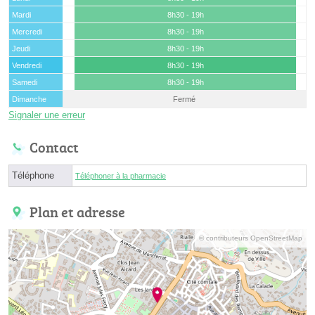
Mardi
8h30 - 19h
Mercredi
8h30 - 19h
Jeudi
8h30 - 19h
Vendredi
8h30 - 19h
Samedi
8h30 - 19h
Dimanche
Fermé
Signaler une erreur
Contact
Téléphone
Téléphoner à la pharmacie
Plan et adresse
© contributeurs OpenStreetMap