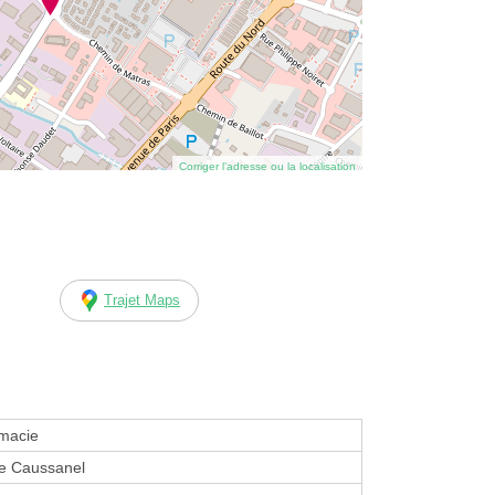
Corriger l’adresse ou la localisation
Trajet Maps
macie
e Caussanel