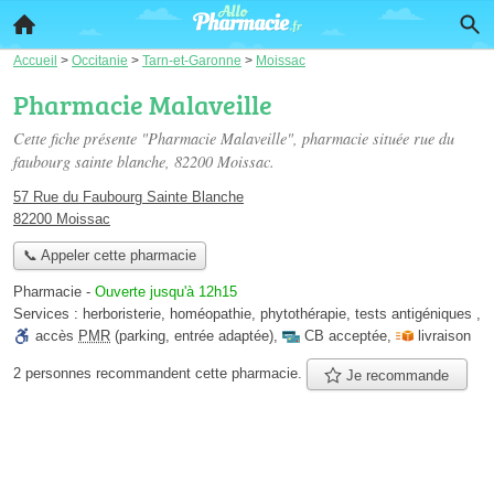
Accueil
>
Occitanie
>
Tarn-et-Garonne
>
Moissac
Pharmacie Malaveille
Cette fiche présente "Pharmacie Malaveille", pharmacie située
rue du
faubourg sainte blanche
, 82200 Moissac.
57 Rue du Faubourg Sainte Blanche
82200 Moissac
📞 Appeler cette pharmacie
Pharmacie
-
Ouverte jusqu'à 12h15
Services :
herboristerie
,
homéopathie
,
phytothérapie
,
tests antigéniques
,
accès
PMR
(parking, entrée adaptée)
,
CB acceptée
,
livraison
2 personnes
recommandent
cette pharmacie.
Je recommande