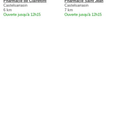
Pharmacie de Clairefont
Pharmacie Saint Jean
Castelsarrasin
Castelsarrasin
6 km
7 km
Ouverte jusqu'à 12h15
Ouverte jusqu'à 12h15