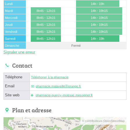
Lundi
14h - 19h
Mardi
8h45 - 12h15
14h - 19h15
Mercredi
8h45 - 12h15
14h - 19h15
Jeudi
8h45 - 12h15
14h - 19h15
Vendredi
8h45 - 12h15
14h - 19h15
Samedi
8h45 - 12h15
14h - 19h
Dimanche
Fermé
Signaler une erreur
Contact
Téléphone
Téléphoner à la pharmacie
Email
pharmacie.malaveilleⓐorange.fr
Site web
pharmacie-quercy-moissac.mesoigner.fr
Plan et adresse
© contributeurs OpenStreetMap