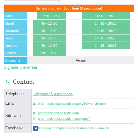
Samedi prochain :
Jour férié (Assomption)
Lundi
9h30 - 12h30
14h15 - 19h15
Mardi
9h - 12h30
14h15 - 19h15
Mercredi
9h - 12h30
14h15 - 19h15
Jeudi
9h - 12h30
14h15 - 19h15
Vendredi
9h - 12h30
14h15 - 19h15
Samedi
9h - 12h30
Dimanche
Fermé
Signaler une erreur
Contact
Téléphone
Téléphoner à la pharmacie
Email
pharmaciedelabasculeaucamvilleⓐgmail.com
pharmaciedelabascule.com
Site web
pharmaciedelabascule.mesoigner.fr
Facebook
facebook.com/pharmaciedelabasculeaucamville