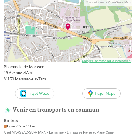
© contributeurs OpenStreetMap
Corriger l’adresse ou la localisation
Pharmacie de Marssac
18 Avenue d'Albi
81150 Marssac-sur-Tarn
Trajet Waze
Trajet Maps
Venir en transports en commun
En bus
Ligne 702, à 441 m
Arrêt MARSSAC-SUR-TARN - Lamartine - 1 Impasse Pierre et Marie Curie