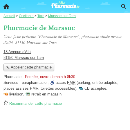
Accueil
>
Occitanie
>
Tarn
>
Marssac-sur-Tarn
Pharmacie de Marssac
Cette fiche présente "Pharmacie de Marssac", pharmacie située
avenue
d'albi
, 81150 Marssac-sur-Tarn.
18 Avenue d'Albi
81150 Marssac-sur-Tarn
📞 Appeler cette pharmacie
Pharmacie
-
Fermée, ouvre demain à 8h30
Services :
parapharmacie
,
accès
PMR
(parking, entrée adaptée,
places assises PMR, toilettes accessibles)
,
CB acceptée
,
livraison
,
retrait en magasin
Recommander cette pharmacie