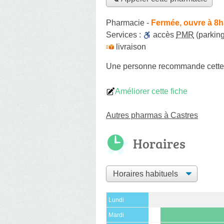
Pharmacie
-
Fermée, ouvre à 8
Services :
accès
PMR
(parking
livraison
Une personne
recommande
cett
Améliorer cette fiche
Autres pharmas à Castres
Horaires
Lundi
Mardi