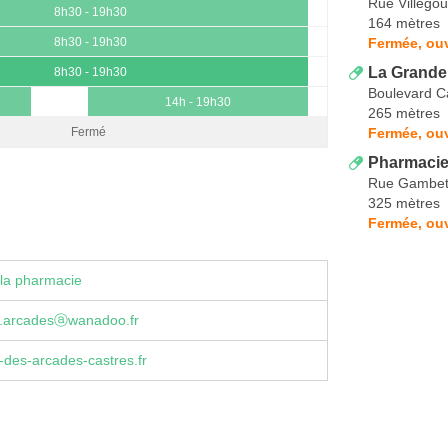
Rue Villego
8h30 - 19h30
164 mètres
Fermée, ou
8h30 - 19h30
La Grande
8h30 - 19h30
Boulevard C
14h - 19h30
265 mètres
Fermée, ou
Fermé
Pharmacie
Rue Gambet
325 mètres
Fermée, ou
la pharmacie
.arcadesⓐwanadoo.fr
des-arcades-castres.fr