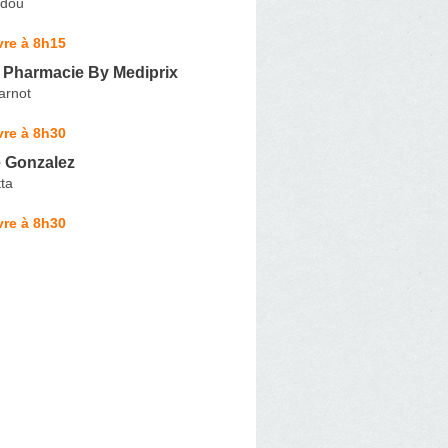
udou
vre à 8h15
 Pharmacie By Mediprix
arnot
vre à 8h30
 Gonzalez
ta
vre à 8h30