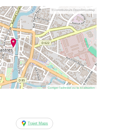
© contributeurs OpenStreetMap
Corriger l’adresse ou la localisation
Trajet Maps