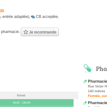
h30
, entrée adaptée)
,
CB acceptée
,
e pharmacie.
Je recommande
Pha
Pharmacie
Rue Victor 
140 mètres
Fermée, ou
Fermé
Pharmacie
8h30 - 19h30