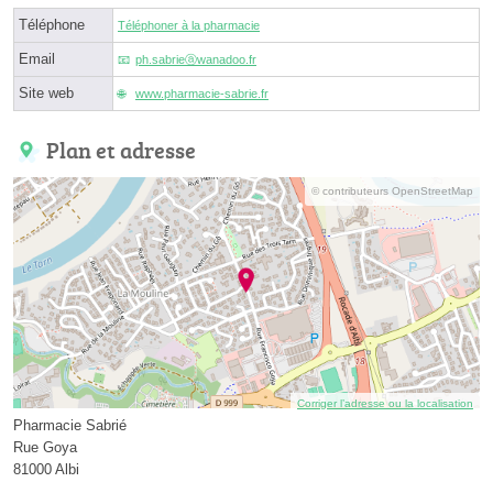
Téléphone
Téléphoner à la pharmacie
Email
ph.sabrieⓐwanadoo.fr
Site web
www.pharmacie-sabrie.fr
Plan et adresse
© contributeurs OpenStreetMap
Corriger l’adresse ou la localisation
Pharmacie Sabrié
Rue Goya
81000 Albi