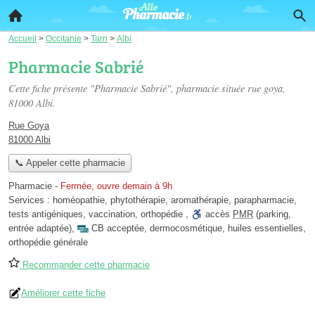
Accueil
>
Occitanie
>
Tarn
>
Albi
Pharmacie Sabrié
Cette fiche présente "Pharmacie Sabrié", pharmacie située
rue goya
,
81000 Albi.
Rue Goya
81000 Albi
📞 Appeler cette pharmacie
Pharmacie
-
Fermée, ouvre demain à 9h
Services :
homéopathie
,
phytothérapie
,
aromathérapie
,
parapharmacie
,
tests antigéniques
,
vaccination
,
orthopédie
,
accès
PMR
(parking,
entrée adaptée)
,
CB acceptée
,
dermocosmétique
,
huiles essentielles
,
orthopédie générale
Recommander cette pharmacie
Améliorer cette fiche