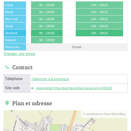
Lundi
9h - 12h30
14h - 19h15
Mardi
9h - 12h30
14h - 19h15
Mercredi
9h - 12h30
14h - 19h15
Jeudi
9h - 12h30
14h - 19h15
Vendredi
9h - 12h30
14h - 19h15
Samedi
9h - 12h30
Dimanche
Fermé
Signaler une erreur
Contact
Téléphone
Téléphoner à la pharmacie
Site web
www.giphar.fr/ma-pharmacie/pharmaciecoroyer80160
Plan et adresse
© contributeurs OpenStreetMap