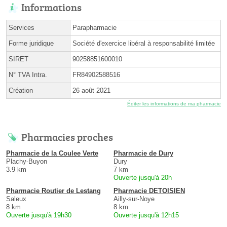
Informations
Services
Parapharmacie
Forme juridique
Société d'exercice libéral à responsabilité limitée
SIRET
90258851600010
N° TVA Intra.
FR84902588516
Création
26 août 2021
Éditer les informations de ma pharmacie
Pharmacies proches
Pharmacie de la Coulee Verte
Pharmacie de Dury
Plachy-Buyon
Dury
3.9 km
7 km
Ouverte jusqu'à 20h
Pharmacie Routier de Lestang
Pharmacie DETOISIEN
Saleux
Ailly-sur-Noye
8 km
8 km
Ouverte jusqu'à 19h30
Ouverte jusqu'à 12h15