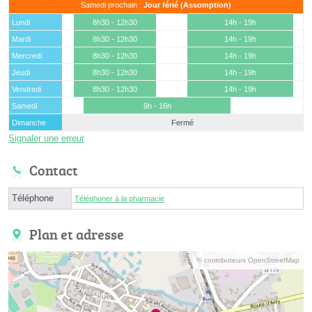
Samedi prochain :
Jour férié (Assomption)
Lundi
8h30 - 12h30
14h - 19h
Mardi
8h30 - 12h30
14h - 19h
Mercredi
8h30 - 12h30
14h - 19h
Jeudi
8h30 - 12h30
14h - 19h
Vendredi
8h30 - 12h30
14h - 19h
Samedi
9h - 16h
Dimanche
Fermé
Signaler une erreur
Contact
Téléphone
Téléphoner à la pharmacie
Plan et adresse
© contributeurs OpenStreetMap