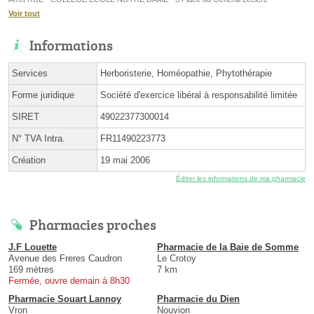
Voir tout
Informations
Services
Herboristerie, Homéopathie, Phytothérapie
Forme juridique
Société d'exercice libéral à responsabilité limitée
SIRET
49022377300014
N° TVA Intra.
FR11490223773
Création
19 mai 2006
Éditer les informations de ma pharmacie
Pharmacies proches
J.F Louette
Pharmacie de la Baie de Somme
Avenue des Freres Caudron
Le Crotoy
169 mètres
7 km
Fermée, ouvre demain à 8h30
Pharmacie Souart Lannoy
Pharmacie du Dien
Vron
Nouvion