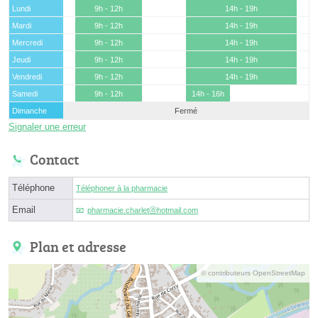
Lundi
9h - 12h
14h - 19h
Mardi
9h - 12h
14h - 19h
Mercredi
9h - 12h
14h - 19h
Jeudi
9h - 12h
14h - 19h
Vendredi
9h - 12h
14h - 19h
Samedi
9h - 12h
14h - 16h
Dimanche
Fermé
Signaler une erreur
Contact
Téléphone
Téléphoner à la pharmacie
Email
pharmacie.charletⓐhotmail.com
Plan et adresse
© contributeurs OpenStreetMap