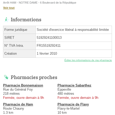
Arrêt HAM - NOTRE DAME - 6 Boulevard de la Rèpublique
Voir tout
Informations
Forme juridique
Société d'exercice libéral à responsabilité limitée
SIRET
51929241100013
N° TVA Intra.
FR15519292411
Création
1 février 2010
Éditer les informations de ma pharmacie
Pharmacies proches
Pharmacie Bonnemaison
Pharmacie Sabarthez
Rue du Général Foy
Eppeville
218 mètres
480 mètres
Fermée, ouvre demain à 9h
Fermée, ouvre demain à 9h
Pharmacie de Ham
Pharmacie de Flavy
Route Chauny
Flavy-le-Martel
1.3 km
10 km