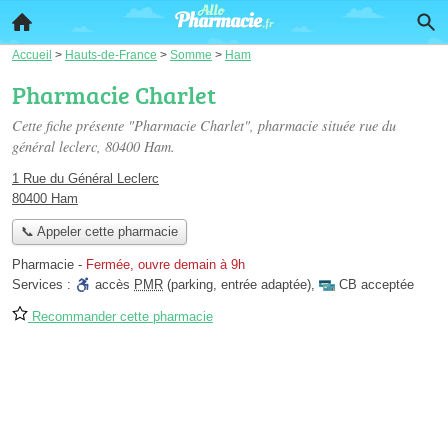
Accueil
>
Hauts-de-France
>
Somme
>
Ham
Pharmacie Charlet
Cette fiche présente "Pharmacie Charlet", pharmacie située
rue du
général leclerc
, 80400 Ham.
1 Rue du Général Leclerc
80400 Ham
📞 Appeler cette pharmacie
Pharmacie
-
Fermée, ouvre demain à 9h
Services :
accès
PMR
(parking, entrée adaptée)
,
CB acceptée
Recommander cette pharmacie