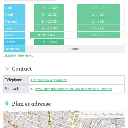
Lundi
9h - 12h30
14h - 19h
Mardi
9h - 12h30
14h - 19h
Mercredi
9h - 12h30
14h - 19h
Jeudi
9h - 12h30
14h - 19h
Vendredi
8h30 - 12h30
14h - 19h
Samedi
9h - 12h30
Dimanche
Fermé
Signaler une erreur
Contact
Téléphone
Téléphoner à la pharmacie
Site web
www.totum.fr/pharmacie/thouars-pharmacie-du-marche
Plan et adresse
© contributeurs OpenStreetMap