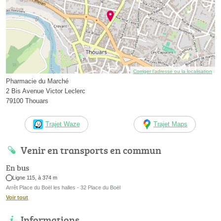
Corriger l’adresse ou la localisation
Pharmacie du Marché
2 Bis Avenue Victor Leclerc
79100 Thouars
Trajet Waze
Trajet Maps
Venir en transports en commun
En bus
Ligne 115, à 374 m
Arrêt Place du Boël les halles - 32 Place du Boël
Voir tout
Informations