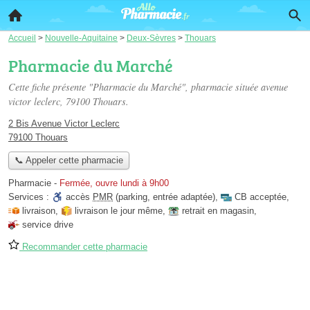
Accueil
>
Nouvelle-Aquitaine
>
Deux-Sèvres
>
Thouars
Pharmacie du Marché
Cette fiche présente "Pharmacie du Marché", pharmacie située
avenue
victor leclerc
, 79100 Thouars.
2 Bis Avenue Victor Leclerc
79100 Thouars
📞 Appeler cette pharmacie
Pharmacie
-
Fermée, ouvre lundi à 9h00
Services :
accès
PMR
(parking, entrée adaptée)
,
CB acceptée
,
livraison
,
livraison le jour même
,
retrait en magasin
,
service drive
Recommander cette pharmacie