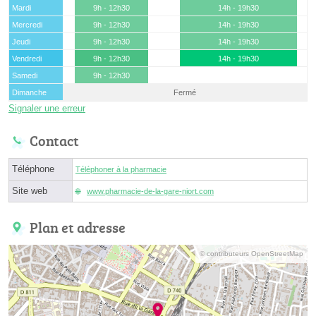
Mardi
9h - 12h30
14h - 19h30
Mercredi
9h - 12h30
14h - 19h30
Jeudi
9h - 12h30
14h - 19h30
Vendredi
9h - 12h30
14h - 19h30
Samedi
9h - 12h30
Dimanche
Fermé
Signaler une erreur
Contact
Téléphone
Téléphoner à la pharmacie
Site web
www.pharmacie-de-la-gare-niort.com
Plan et adresse
© contributeurs OpenStreetMap