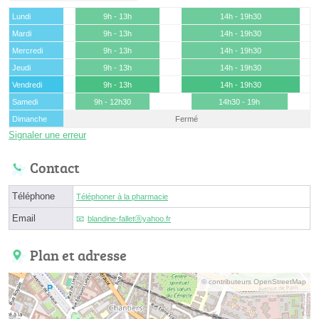
Lundi
9h - 13h
14h - 19h30
Mardi
9h - 13h
14h - 19h30
Mercredi
9h - 13h
14h - 19h30
Jeudi
9h - 13h
14h - 19h30
Vendredi
9h - 13h
14h - 19h30
Samedi
9h - 12h30
14h30 - 19h
Dimanche
Fermé
Signaler une erreur
Contact
Téléphone
Téléphoner à la pharmacie
Email
blandine-falletⓐyahoo.fr
Plan et adresse
© contributeurs OpenStreetMap