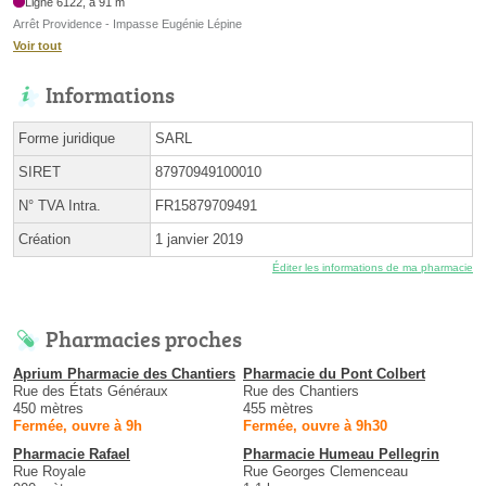
Ligne 6122, à 91 m
Arrêt Providence - Impasse Eugénie Lépine
Voir tout
Informations
Forme juridique
SARL
SIRET
87970949100010
N° TVA Intra.
FR15879709491
Création
1 janvier 2019
Éditer les informations de ma pharmacie
Pharmacies proches
Aprium Pharmacie des Chantiers
Pharmacie du Pont Colbert
Rue des États Généraux
Rue des Chantiers
450 mètres
455 mètres
Fermée, ouvre à 9h
Fermée, ouvre à 9h30
Pharmacie Rafael
Pharmacie Humeau Pellegrin
Rue Royale
Rue Georges Clemenceau