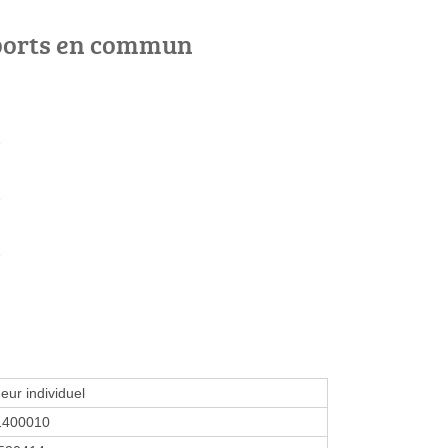
ports en commun
e
e
e
eur individuel
1400010