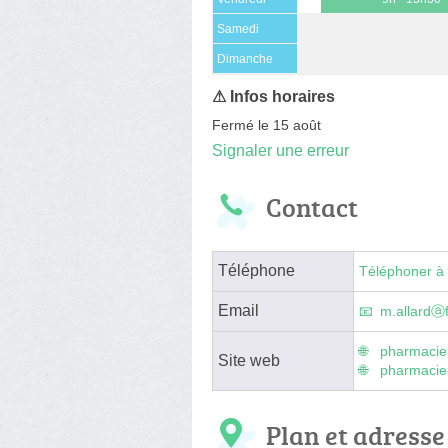
Samedi
(15 août)
Dimanche
Fermé le 15 août
Signaler une erreur
Contact
Téléphone
Téléphoner à 
Email
m.allardⓐf
pharmacie
Site web
pharmacie-
Plan et adresse