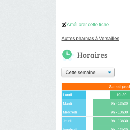
Améliorer cette fiche
Autres pharmas à Versailles
Horaires
Samedi proch
Lundi
10h30 -
Mardi
9h - 13h30
Mercredi
9h - 13h30
Jeudi
9h - 13h30
Vendredi
9h - 13h30