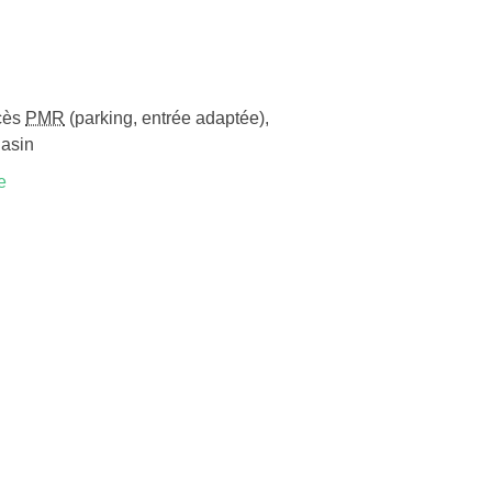
cès
PMR
(parking, entrée adaptée)
,
gasin
e