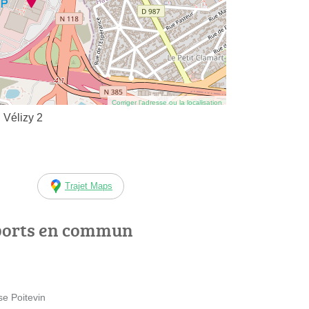
Corriger l’adresse ou la localisation
 Vélizy 2
Trajet Maps
ports en commun
se Poitevin