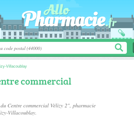
izy-Villacoublay
entre commercial
e du Centre commercial Vélizy 2", pharmacie
izy-Villacoublay.