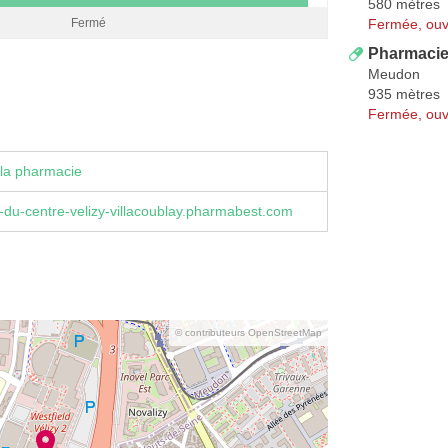
580 mètres
Fermée, ouv
Fermé
Pharmaci
Meudon
935 mètres
Fermée, ouv
la pharmacie
du-centre-velizy-villacoublay.pharmabest.com
© contributeurs OpenStreetMap