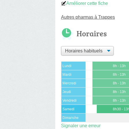
Améliorer cette fiche
Autres pharmas à Trappes
Horaires
Lundi
8h - 13h
Mardi
8h - 13h
Mercredi
8h - 13h
Jeudi
8h - 13h
Vendredi
8h - 13h
Samedi
8h30 - 13
Dimanche
Signaler une erreur