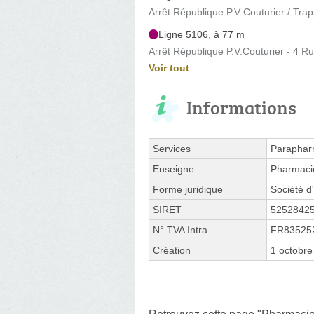
Arrêt République P.V Couturier / Trap
Ligne 5106, à 77 m
Arrêt République P.V.Couturier - 4 R
Voir tout
Informations
Services
Paraphar
Enseigne
Pharmaci
Forme juridique
Société d'
SIRET
5252842
N° TVA Intra.
FR83525
Création
1 octobre