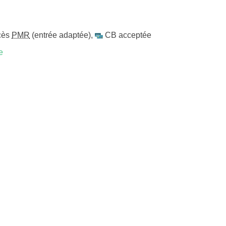
cès
PMR
(entrée adaptée)
,
CB acceptée
e