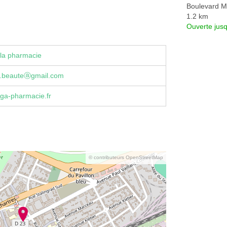
Boulevard Ma
1.2 km
Ouverte jus
la pharmacie
.beauteⓐgmail.com
ga-pharmacie.fr
© contributeurs OpenStreetMap