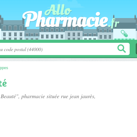
appes
té
e Beauté", pharmacie située
rue jean jaurès
,