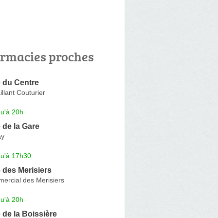
rmacies proches
 du Centre
llant Couturier
qu'à 20h
 de la Gare
ay
qu'à 17h30
 des Merisiers
ercial des Merisiers
qu'à 20h
de la Boissière