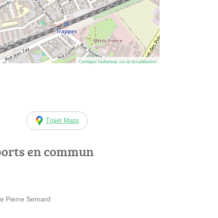
Corriger l’adresse ou la localisation
Trajet Maps
ports en commun
ue Pierre Semard