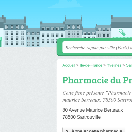
Accueil
>
Île-de-France
>
Yvelines
>
Sar
Pharmacie du P
Cette fiche présente "Pharmaci
maurice berteaux
, 78500 Sartrou
80 Avenue Maurice Berteaux
78500 Sartrouville
📞 Appeler cette pharmacie