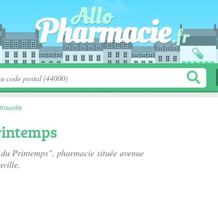
trouville
rintemps
e du Printemps", pharmacie située
avenue
ville.