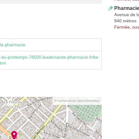
Pharmacie 
Avenue de l
940 mètres
Fermée, ouv
la pharmacie
-du-printemps-78500.leadersante-pharmacie.fr/be
tml
© contributeurs OpenStreetMap