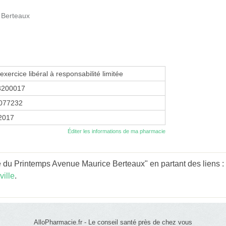
 Berteaux
exercice libéral à responsabilité limitée
3200017
077232
 2017
Éditer les informations de ma pharmacie
 du Printemps Avenue Maurice Berteaux" en partant des liens :
ille
.
AlloPharmacie.fr - Le conseil santé près de chez vous